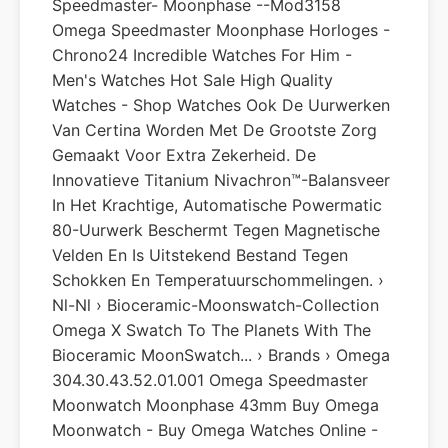
Speedmaster- Moonphase --Mod3158
Omega Speedmaster Moonphase Horloges -
Chrono24 Incredible Watches For Him -
Men's Watches Hot Sale High Quality
Watches - Shop Watches Ook De Uurwerken
Van Certina Worden Met De Grootste Zorg
Gemaakt Voor Extra Zekerheid. De
Innovatieve Titanium Nivachron™-Balansveer
In Het Krachtige, Automatische Powermatic
80-Uurwerk Beschermt Tegen Magnetische
Velden En Is Uitstekend Bestand Tegen
Schokken En Temperatuurschommelingen. ›
Nl-Nl › Bioceramic-Moonswatch-Collection
Omega X Swatch To The Planets With The
Bioceramic MoonSwatch... › Brands › Omega
304.30.43.52.01.001 Omega Speedmaster
Moonwatch Moonphase 43mm Buy Omega
Moonwatch - Buy Omega Watches Online -